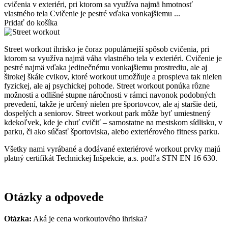
cvičenia v exteriéri, pri ktorom sa využíva najmä hmotnosť
vlastného tela Cvičenie je pestré vďaka vonkajšiemu ...
Pridať do košíka
Street workout ihrisko je čoraz populárnejší spôsob cvičenia, pri
ktorom sa využíva najmä váha vlastného tela v exteriéri. Cvičenie je
pestré najmä vďaka jedinečnému vonkajšiemu prostrediu, ale aj
širokej škále cvikov, ktoré workout umožňuje a prospieva tak nielen
fyzickej, ale aj psychickej pohode. Street workout ponúka rôzne
možnosti a odlišné stupne náročnosti v rámci navonok podobných
prevedení, takže je určený nielen pre športovcov, ale aj staršie deti,
dospelých a seniorov. Street workout park môže byť umiestnený
kdekoľvek, kde je chuť cvičiť – samostatne na mestskom sídlisku, v
parku, či ako súčasť športoviska, alebo exteriérového fitness parku.
Všetky nami vyrábané a dodávané exteriérové workout prvky majú
platný certifikát Technickej Inšpekcie, a.s. podľa STN EN 16 630.
Otázky a odpovede
Otázka:
Aká je cena workoutového ihriska?