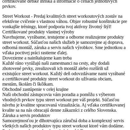
certifikované detské ihriská a informácie o cenách jednotlivých
prvkov.
Street Workout - Predaj kvalitných street workoutových zostáv na
efektívne cvičenie s vlastnou váhou. Objav robustné konštrukcie pre
vonkajšie tréningy, ktoré podporia tvoj aktívny životný štýl!
Certifikované produkty vlastnej výroby
Navrhujeme, vyrábame, testujeme a odborne realizujeme produkty
street workout. Súčasťou našich služieb je samozrejme aj doprava,
odborná montáž, záruka a servis našich výrobkov. Sme jednotkou a
vďaka poctivej práci rastieme ďalej.
Dovezieme a nainštalujeme kam treba
Každé ráno vyrážajú naši zamestnanci na cesty, aby dodali
zhotovené prvky, zrealizovali ich montáž alebo rozšírili už
existujúce street workout. Každý deň odovzdávame nami vyrábané
a certifikované produkty street workout do užívania obciam,
mestám, školám či škôlkam.
Obchodné zastúpenie v celej krajine
Naši obchodní zástupcovia vám poradia a pomôžu s výberom
vhodných prvkov typu street workout pre váš projekt. Súčasťou
návrhu je kvalitne spracovaná vizualizácia. Aj vďaka certifikovanej
kvalite sa na nás obracajú denne zákazníci z celého Slovenska.
Záruka a servis produktov
Samozrejmosťou je dlhotrvajúca záručná doba a komplexný servis
všetkých našich produktov typu street workout ktoré vám dodáme.