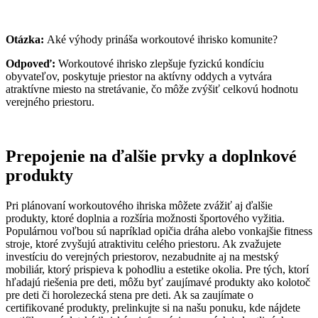
Otázka:
Aké výhody prináša workoutové ihrisko komunite?
Odpoveď:
Workoutové ihrisko zlepšuje fyzickú kondíciu
obyvateľov, poskytuje priestor na aktívny oddych a vytvára
atraktívne miesto na stretávanie, čo môže zvýšiť celkovú hodnotu
verejného priestoru.
Prepojenie na ďalšie prvky a doplnkové
produkty
Pri plánovaní workoutového ihriska môžete zvážiť aj ďalšie
produkty, ktoré doplnia a rozšíria možnosti športového vyžitia.
Populárnou voľbou sú napríklad opičia dráha alebo vonkajšie fitness
stroje, ktoré zvyšujú atraktivitu celého priestoru. Ak zvažujete
investíciu do verejných priestorov, nezabudnite aj na mestský
mobiliár, ktorý prispieva k pohodliu a estetike okolia. Pre tých, ktorí
hľadajú riešenia pre deti, môžu byť zaujímavé produkty ako kolotoč
pre deti či horolezecká stena pre deti. Ak sa zaujímate o
certifikované produkty, prelinkujte si na našu ponuku, kde nájdete