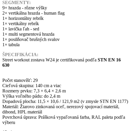
SEGMENTY:
9× hrazda - rôzne výšky
2× vertikálna hrazda - human flag
1× horizontálny rebrík
1× vertikálny rebrík
1× lavička ľah - sed
1× multi segmentová hrazda
1× posilňovač brušných svalov
1× tabula
ŠPECIFIKÁCIA:
Street workout zostava W24 je certifikovaná podľa
STN EN 16
630
Počet stanovíšť: 29
Cieľová skupina: 140 cm a viac
Rozmery prvku: 7,3 × 6,4 × 2,6 m
Výška voľného pádu: do 2,4 m
Dopadová plocha: 11,5 × 10,6 / 121,9 m2 (v zmysle STN EN 1177)
Materiál: Žiarovo zinkovaná oceľ, nerezový spojovací materiál,
dibond, HPL materiál
Povrchová úprava: Prášková vypaľovaná farba, RAL paleta podľa
výberu