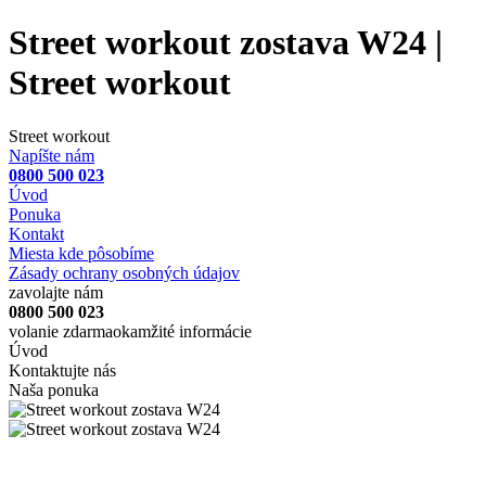
Street workout zostava W24 |
Street workout
Street workout
Napíšte nám
0800 500 023
Úvod
Ponuka
Kontakt
Miesta kde pôsobíme
Zásady ochrany osobných údajov
zavolajte nám
0800 500 023
volanie zdarma
okamžité informácie
Úvod
Kontaktujte nás
Naša ponuka