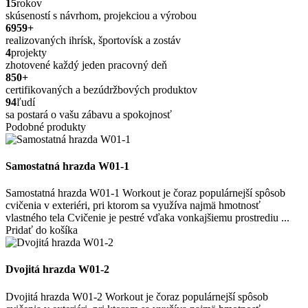
15
rokov
skúseností s návrhom, projekciou a výrobou
6959
+
realizovaných ihrísk, športovísk a zostáv
4
projekty
zhotovené každý jeden pracovný deň
850
+
certifikovaných a bezúdržbových produktov
94
ľudí
sa postará o vašu zábavu a spokojnosť
Podobné produkty
Samostatná hrazda W01-1
Samostatná hrazda W01-1 Workout je čoraz populárnejší spôsob
cvičenia v exteriéri, pri ktorom sa využíva najmä hmotnosť
vlastného tela Cvičenie je pestré vďaka vonkajšiemu prostrediu ...
Pridať do košíka
Dvojitá hrazda W01-2
Dvojitá hrazda W01-2 Workout je čoraz populárnejší spôsob