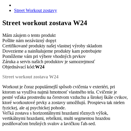
Street Workout zostavy
Street workout zostava W24
Mám záujem o tento produkt
Pošlite nám nezáväzný dopyt
Certifikované produkty našej vlastnej výroby skladom
Dovezieme a nainštalujeme produkty kam potrebujete
Pomôžeme vám pri výbere vhodných prvkov
Záruka a servis našich produktov je samozrejmosť
Objednávací kód:
W24
Street workout zostava W24
Workout je čoraz populárnejší spôsob cvičenia v exteriéri, pri
ktorom sa využíva najmä hmotnosť vlastného tela. Cvičenie je
pestré vďaka prostrediu na čerstvom vzduchu a širokej škále cvikov,
ktoré workoutové prvky a zostavy umožňujú. Prospieva tak nielen
fyzickej, ale aj psychickej pohode.
Veľká zostava s horizontálnymi hrazdami rôznych výšok,
vertikálnymi hrazdami, rebríkmi, multi segmentou hrazdou
posilňovačom brušných svalov a lavičkou ľah-sed.