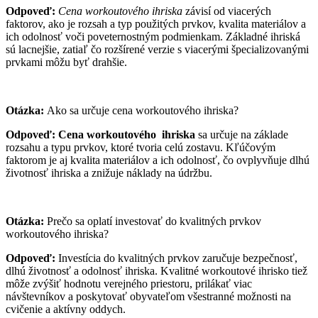
Odpoveď:
Cena workoutového ihriska
závisí od viacerých
faktorov, ako je rozsah a typ použitých prvkov, kvalita materiálov a
ich odolnosť voči poveternostným podmienkam. Základné ihriská
sú lacnejšie, zatiaľ čo rozšírené verzie s viacerými špecializovanými
prvkami môžu byť drahšie.
Otázka:
Ako sa určuje cena workoutového ihriska?
Odpoveď:
Cena workoutového ihriska
sa určuje na základe
rozsahu a typu prvkov, ktoré tvoria celú zostavu. Kľúčovým
faktorom je aj kvalita materiálov a ich odolnosť, čo ovplyvňuje dlhú
životnosť ihriska a znižuje náklady na údržbu.
Otázka:
Prečo sa oplatí investovať do kvalitných prvkov
workoutového ihriska?
Odpoveď:
Investícia do kvalitných prvkov zaručuje bezpečnosť,
dlhú životnosť a odolnosť ihriska. Kvalitné workoutové ihrisko tiež
môže zvýšiť hodnotu verejného priestoru, prilákať viac
návštevníkov a poskytovať obyvateľom všestranné možnosti na
cvičenie a aktívny oddych.