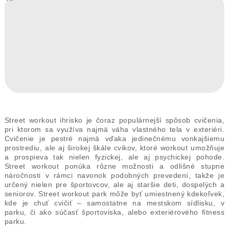
Street workout ihrisko je čoraz populárnejší spôsob cvičenia,
pri ktorom sa využíva najmä váha vlastného tela v exteriéri.
Cvičenie je pestré najmä vďaka jedinečnému vonkajšiemu
prostrediu, ale aj širokej škále cvikov, ktoré workout umožňuje
a prospieva tak nielen fyzickej, ale aj psychickej pohode.
Street workout ponúka rôzne možnosti a odlišné stupne
náročnosti v rámci navonok podobných prevedení, takže je
určený nielen pre športovcov, ale aj staršie deti, dospelých a
seniorov. Street workout park môže byť umiestnený kdekoľvek,
kde je chuť cvičiť – samostatne na mestskom sídlisku, v
parku, či ako súčasť športoviska, alebo exteriérového fitness
parku.