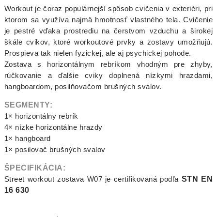
Workout je čoraz populárnejší spôsob cvičenia v exteriéri, pri
ktorom sa využíva najmä hmotnosť vlastného tela. Cvičenie
je pestré vďaka prostrediu na čerstvom vzduchu a širokej
škále cvikov, ktoré workoutové prvky a zostavy umožňujú.
Prospieva tak nielen fyzickej, ale aj psychickej pohode.
Zostava s horizontálnym rebríkom vhodným pre zhyby,
rúčkovanie a ďalšie cviky doplnená nízkymi hrazdami,
hangboardom, posilňovačom brušných svalov.
SEGMENTY:
1× horizontálny rebrík
4× nízke horizontálne hrazdy
1× hangboard
1× posilovač brušných svalov
ŠPECIFIKÁCIA:
Street workout zostava W07 je certifikovaná podľa
STN EN
16 630