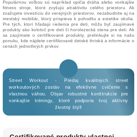
Populárnou voľbou sú napríklad opičia dráha alebo vonkajšie
fitness stroje, ktoré zvyšujú atraktivitu celého priestoru. Ak
zvažujete investíciu do verejných priestorov, nezabudnite aj na
mestský mobiliár, ktorý prispieva k pohodliu a estetike okolia.
Pre tých, ktorí hľadajú riešenia pre deti, môžu byť zaujímavé
produkty ako kolotoč pre deti či horolezecká stena pre deti. Ak
sa zaujímate o certifikované produkty, prelinkujte si na našu
ponuku, kde nájdete certifikované detské ihriská a informácie o
cenách jednotlivých prvkov.
Street Workout - Predaj kvalitných street
workoutových zostáv na efektívne cvičenie s
vlastnou váhou. Objav robustné konštrukcie pre
vonkajšie tréningy, ktoré podporia tvoj aktívny
životný štýl!
Certifikované produkty vlastnej