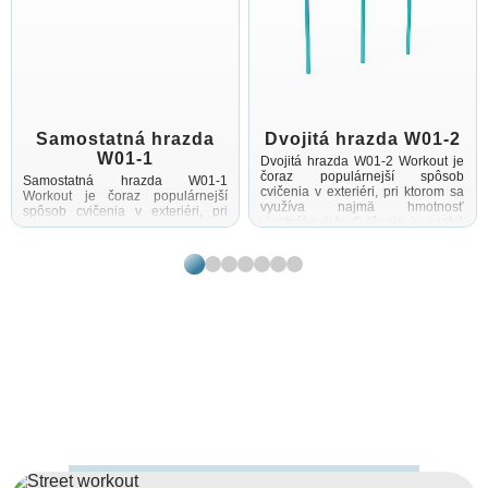
Samostatná hrazda
Dvojitá hrazda W01-2
W01-1
Dvojitá hrazda W01-2 Workout je
čoraz populárnejší spôsob
Samostatná hrazda W01-1
cvičenia v exteriéri, pri ktorom sa
Workout je čoraz populárnejší
využíva najmä hmotnosť
spôsob cvičenia v exteriéri, pri
vlastného tela Cvičenie je pestré
ktorom sa využíva najmä
vďaka vonkajšiemu prostrediu ...
hmotnosť vlastného tela Cvičenie
je pestré vďaka vonkajšiemu
prostrediu ...