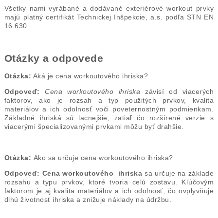
Všetky nami vyrábané a dodávané exteriérové workout prvky
majú platný certifikát Technickej Inšpekcie, a.s. podľa STN EN
16 630.
Otázky a odpovede
Otázka:
Aká je cena workoutového ihriska?
Odpoveď:
Cena workoutového ihriska
závisí od viacerých
faktorov, ako je rozsah a typ použitých prvkov, kvalita
materiálov a ich odolnosť voči poveternostným podmienkam.
Základné ihriská sú lacnejšie, zatiaľ čo rozšírené verzie s
viacerými špecializovanými prvkami môžu byť drahšie.
Otázka:
Ako sa určuje cena workoutového ihriska?
Odpoveď:
Cena workoutového ihriska
sa určuje na základe
rozsahu a typu prvkov, ktoré tvoria celú zostavu. Kľúčovým
faktorom je aj kvalita materiálov a ich odolnosť, čo ovplyvňuje
dlhú životnosť ihriska a znižuje náklady na údržbu.