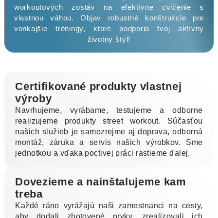
workoutových zostáv na efektívne cvičenie s
vlastnou váhou. Objav robustné konštrukcie pre
vonkajšie tréningy, ktoré podporia tvoj aktívny
životný štýl!
Certifikované produkty vlastnej
výroby
Navrhujeme, vyrábame, testujeme a odborne
realizujeme produkty street workout. Súčasťou
našich služieb je samozrejme aj doprava, odborná
montáž, záruka a servis našich výrobkov. Sme
jednotkou a vďaka poctivej práci rastieme ďalej.
Dovezieme a nainštalujeme kam
treba
Každé ráno vyrážajú naši zamestnanci na cesty,
aby dodali zhotovené prvky, zrealizovali ich