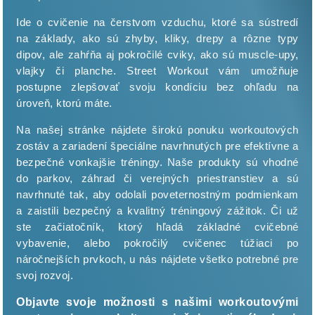
Ide o cvičenie na čerstvom vzduchu, ktoré sa sústredí
na základy, ako sú zhyby, kliky, drepy a rôzne typy
dipov, ale zahŕňa aj pokročilé cviky, ako sú muscle-upy,
vlajky či planche. Street Workout vám umožňuje
postupne zlepšovať svoju kondíciu bez ohľadu na
úroveň, ktorú máte.
Na našej stránke nájdete širokú ponuku workoutových
zostáv a zariadení špeciálne navrhnutých pre efektívne a
bezpečné vonkajšie tréningy. Naše produkty sú vhodné
do parkov, záhrad či verejných priestranstiev a sú
navrhnuté tak, aby odolali poveternostným podmienkam
a zaistili bezpečný a kvalitný tréningový zážitok. Či už
ste začiatočník, ktorý hľadá základné cvičebné
vybavenie, alebo pokročilý cvičenec túžiaci po
náročnejších prvkoch, u nás nájdete všetko potrebné pre
svoj rozvoj.
Objavte svoje možnosti s našimi workoutovými