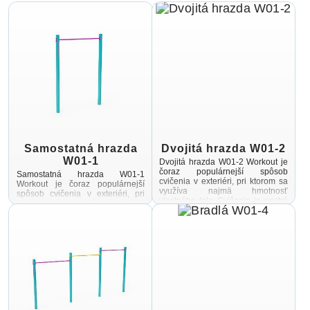
Samostatná hrazda
Dvojitá hrazda W01-2
W01-1
Dvojitá hrazda W01-2 Workout je
čoraz populárnejší spôsob
Samostatná hrazda W01-1
cvičenia v exteriéri, pri ktorom sa
Workout je čoraz populárnejší
využíva najmä hmotnosť
spôsob cvičenia v exteriéri, pri
vlastného tela Cvičenie je pestré
ktorom sa využíva najmä
vďaka vonkajšiemu prostrediu ...
hmotnosť vlastného tela Cvičenie
je pestré vďaka vonkajšiemu
prostrediu ...