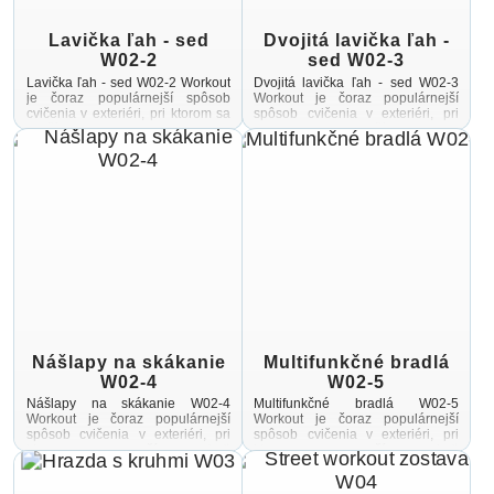
Lavička ľah - sed
Dvojitá lavička ľah -
W02-2
sed W02-3
Lavička ľah - sed W02-2 Workout
Dvojitá lavička ľah - sed W02-3
je čoraz populárnejší spôsob
Workout je čoraz populárnejší
cvičenia v exteriéri, pri ktorom sa
spôsob cvičenia v exteriéri, pri
využíva najmä hmotnosť
ktorom sa využíva najmä
vlastného tela Cvičenie je pestré
hmotnosť vlastného tela Cvičenie
vďaka ...
je pestré ...
Nášlapy na skákanie
Multifunkčné bradlá
W02-4
W02-5
Nášlapy na skákanie W02-4
Multifunkčné bradlá W02-5
Workout je čoraz populárnejší
Workout je čoraz populárnejší
spôsob cvičenia v exteriéri, pri
spôsob cvičenia v exteriéri, pri
ktorom sa využíva najmä
ktorom sa využíva najmä
hmotnosť vlastného tela Cvičenie
hmotnosť vlastného tela Cvičenie
je pestré vďaka prostrediu ...
je pestré vďaka prostrediu na ...