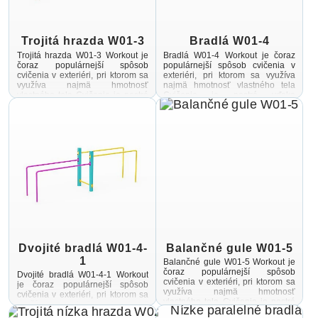
Trojitá hrazda W01-3
Bradlá W01-4
Trojitá hrazda W01-3 Workout je
Bradlá W01-4 Workout je čoraz
čoraz populárnejší spôsob
populárnejší spôsob cvičenia v
cvičenia v exteriéri, pri ktorom sa
exteriéri, pri ktorom sa využíva
využíva najmä hmotnosť
najmä hmotnosť vlastného tela
vlastného tela Cvičenie je pestré
Cvičenie je pestré vďaka
vďaka vonkajšiemu prostrediu ...
vonkajšiemu prostrediu a ...
Dvojité bradlá W01-4-
Balančné gule W01-5
1
Balančné gule W01-5 Workout je
čoraz populárnejší spôsob
Dvojité bradlá W01-4-1 Workout
cvičenia v exteriéri, pri ktorom sa
je čoraz populárnejší spôsob
využíva najmä hmotnosť
cvičenia v exteriéri, pri ktorom sa
vlastného tela Cvičenie je pestré
využíva najmä hmotnosť
vďaka vonkajšiemu prostrediu ...
vlastného tela Cvičenie je pestré