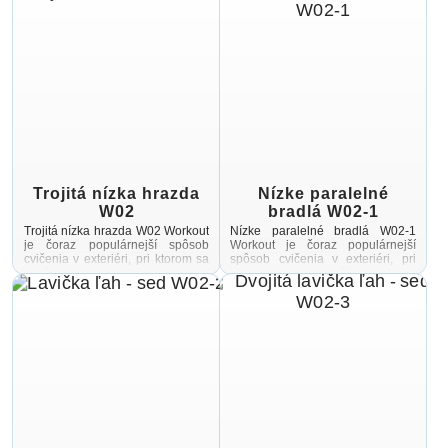
vďaka vonkajšiemu prostrediu ...
Trojitá nízka hrazda
Nízke paralelné
W02
bradlá W02-1
Trojitá nízka hrazda W02 Workout
Nízke paralelné bradlá W02-1
je čoraz populárnejší spôsob
Workout je čoraz populárnejší
cvičenia v exteriéri, pri ktorom sa
spôsob cvičenia v exteriéri, pri
využíva najmä hmotnosť
ktorom sa využíva najmä
vlastného tela Cvičenie je pestré
hmotnosť vlastného tela Cvičenie
vďaka vonkajšiemu ...
je pestré vďaka vonkajšiemu ...