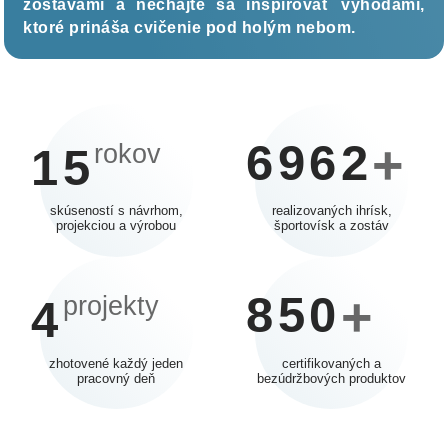
zostavami a nechajte sa inšpirovať výhodami,
ktoré prináša cvičenie pod holým nebom.
6962
+
rokov
15
skúseností s návrhom,
realizovaných ihrísk,
projekciou a výrobou
športovísk a zostáv
850
+
projekty
4
zhotovené každý jeden
certifikovaných a
pracovný deň
bezúdržbových produktov